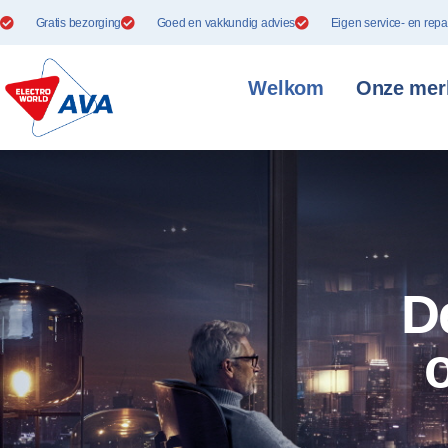
Gratis bezorging
Goed en vakkundig advies
Eigen service- en repa
Welkom
Onze mer
D