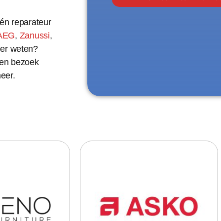
 én reparateur
AEG
,
Zanussi
,
eer weten?
een bezoek
eer.