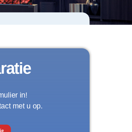
ratie
ulier in!
act met u op.
ie