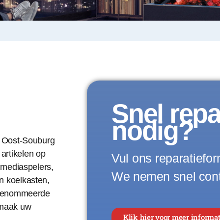
Snel repa
nodig?
n Oost-Souburg
artikelen op
Vul ons reparatieform
, mediaspelers,
We nemen snel cont
n koelkasten,
gerenommeerde
 maak uw
Klik hier voor meer informat