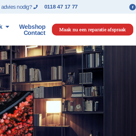
0118 47 17 77
f advies nodig?
k
Webshop
Maak nu een reparatie afspraak
Contact