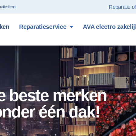
Reparatie o
ratiedienst
ken
Reparatieservice
AVA electro zakelij
e beste merken
onder één dak!