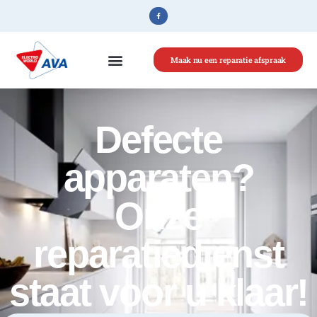
Maak nu een reparatie afspraak
Defecte
apparaten?
Onze
reparatiedienst
staat voor u klaar!