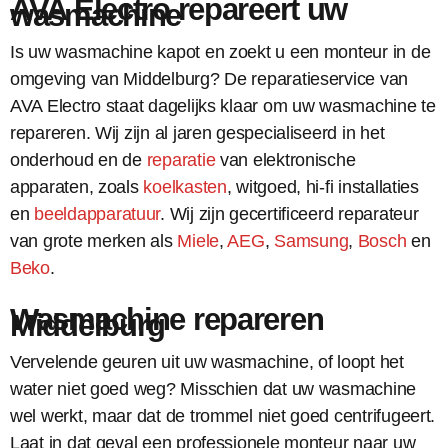
AVA Electro repareert uw
wasmachine
Is uw wasmachine kapot en zoekt u een monteur in de
omgeving van Middelburg? De reparatieservice van
AVA Electro staat dagelijks klaar om uw wasmachine te
repareren. Wij zijn al jaren gespecialiseerd in het
onderhoud en de
reparatie
van elektronische
apparaten, zoals
koelkasten
, witgoed, hi-fi installaties
en
beeldapparatuur
. Wij zijn gecertificeerd reparateur
van grote merken als
Miele
,
AEG
,
Samsung
,
Bosch
en
Beko
.
Wasmachine repareren
Middelburg
Vervelende geuren uit uw wasmachine, of loopt het
water niet goed weg? Misschien dat uw wasmachine
wel werkt, maar dat de trommel niet goed centrifugeert.
Laat in dat geval een professionele monteur naar uw