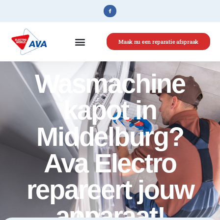
Maak nu een reparatie afspraak
Wasmachine
kapot in
Middelburg?
Ava Electro
repareert jouw
apparaat!